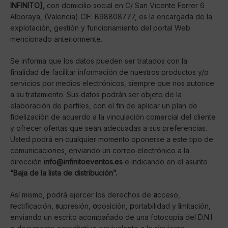
INFINITO],
con domicilio social en C/ San Vicente Ferrer 6
Alboraya, (Valencia) CIF: B98808777, es la encargada de la
explotación, gestión y funcionamiento del portal Web
mencionado anteriormente.
Se informa que los datos pueden ser tratados con la
finalidad de facilitar información de nuestros productos y/o
servicios por medios electrónicos, siempre que nos autorice
a su tratamiento. Sus datos podrán ser objeto de la
elaboración de perfiles, con el fin de aplicar un plan de
fidelización de acuerdo a la vinculación comercial del cliente
y ofrecer ofertas que sean adecuadas a sus preferencias.
Usted podrá en cualquier momento oponerse a este tipo de
comunicaciones, enviando un correo electrónico a la
dirección
info@infinitoeventos.es
e indicando en el asunto
“Baja de la lista de distribución”.
Así mismo, podrá ejercer los derechos de
a
cceso,
r
ectificación,
s
upresión,
o
posición,
p
ortabilidad y
l
imitación,
enviando un escrito acompañado de una fotocopia del D.N.I