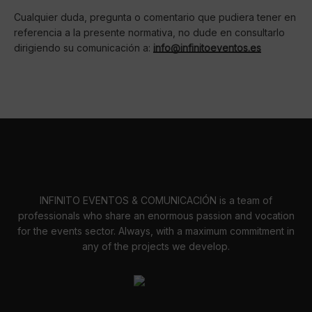
Cualquier duda, pregunta o comentario que pudiera tener en
referencia a la presente normativa, no dude en consultarlo
dirigiendo su comunicación a:
info@infinitoeventos.es
INFINITO EVENTOS & COMUNICACIÓN is a team of
professionals who share an enormous passion and vocation
for the events sector. Always, with a maximum commitment in
any of the projects we develop.