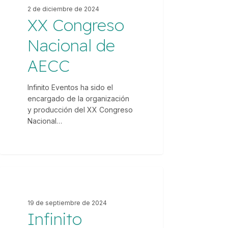
Nacional
2 de diciembre de 2024
de
XX Congreso
AECC
Nacional de
AECC
Infinito Eventos ha sido el
encargado de la organización
y producción del XX Congreso
Nacional…
Infinito
Eventos
AUDIOVISUALES
Contribuye
19 de septiembre de 2024
al
Infinito
Éxito
de