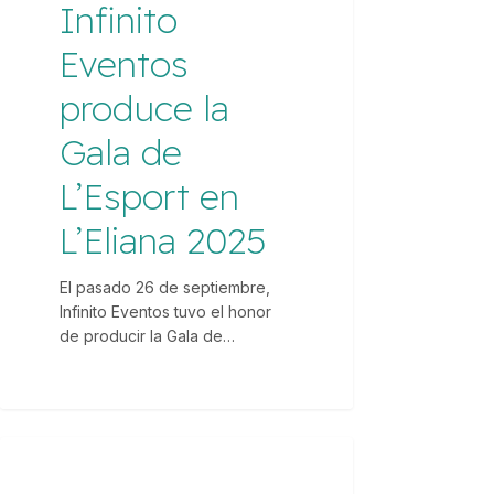
Infinito
Gala
de
Eventos
L’Esport
en
produce la
L’Eliana
2025
Gala de
L’Esport en
L’Eliana 2025
El pasado 26 de septiembre,
Infinito Eventos tuvo el honor
de producir la Gala de…
XX
Congreso
AUDIOVISUALES