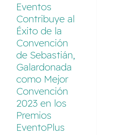
Eventos
la
Convención
Contribuye al
de
Sebastián,
Éxito de la
Galardonada
Convención
como
Mejor
de Sebastián,
Convención
2023
Galardonada
en
los
como Mejor
Premios
EventoPlus
Convención
2023 en los
Premios
EventoPlus