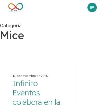
Skip
Menu
to
main
content
Categoría
Mice
Infinito
Eventos
AUDIOVISUALES
colabora
17 de noviembre de 2025
en
Infinito
la
producción
Eventos
técnica
del
colabora en la
homenaje