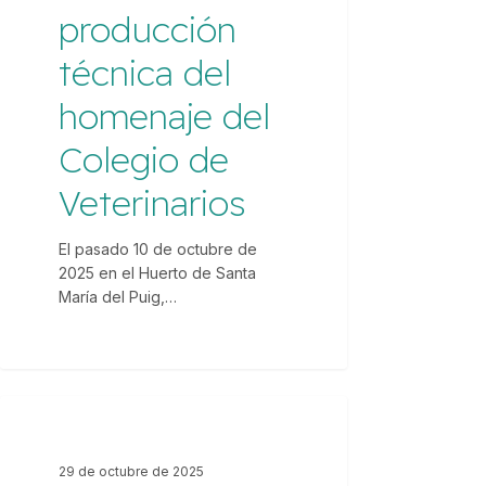
del
producción
Colegio
técnica del
de
Veterinarios
homenaje del
Colegio de
Veterinarios
El pasado 10 de octubre de
2025 en el Huerto de Santa
María del Puig,…
Infinito
Eventos
EVENTOS
produce
29 de octubre de 2025
la