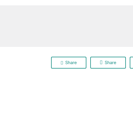
Play Video
Share
Share