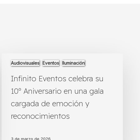
Infinito
Audiovisuales
Eventos
Iluminación
Eventos
celebra
Infinito Eventos celebra su
su
10º
10º Aniversario en una gala
Aniversario
en
cargada de emoción y
una
gala
reconocimientos
cargada
de
emoción
3 de marzo de 2026
y