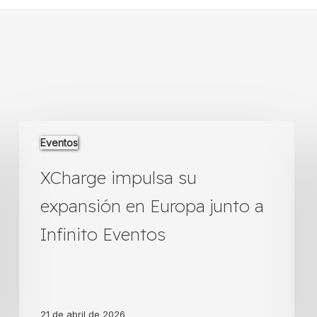
XCharge
Eventos
impulsa
su
XCharge impulsa su
expansión
en
expansión en Europa junto a
Europa
junto
Infinito Eventos
a
Infinito
Eventos
21 de abril de 2026