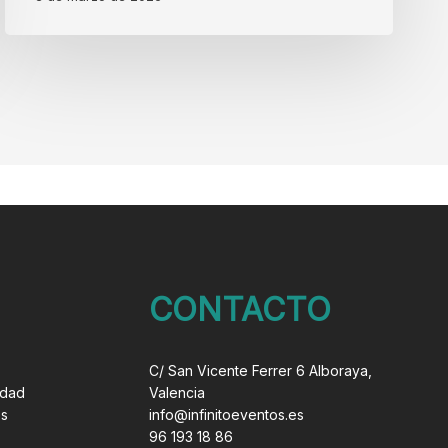
reconocimientos
CONTACTO
C/ San Vicente Ferrer 6 Alboraya,
idad
Valencia
es
info@infinitoeventos.es
96 193 18 86