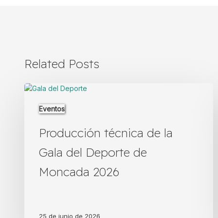
Related Posts
Producción
técnica
Eventos
de
la
Producción técnica de la
Gala
del
Gala del Deporte de
Deporte
de
Moncada 2026
Moncada
2026
25 de junio de 2026