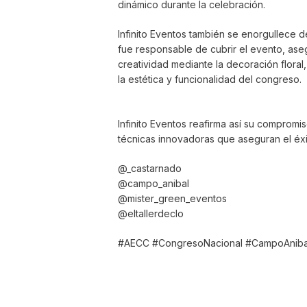
dinámico durante la celebración.
Infinito Eventos también se enorgullece
fue responsable de cubrir el evento, as
creatividad mediante la decoración floral
la estética y funcionalidad del congreso.
Infinito Eventos reafirma así su comprom
técnicas innovadoras que aseguran el éx
@_castarnado
@campo_anibal
@mister_green_eventos
@eltallerdeclo
#AECC #CongresoNacional #CampoAnibal