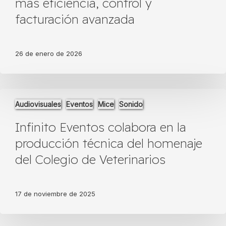
más eficiencia, control y
eficiencia,
facturación avanzada
control
y
facturación
avanzada
26 de enero de 2026
Infinito
Audiovisuales
Eventos
Mice
Sonido
Eventos
colabora
Infinito Eventos colabora en la
en
la
producción técnica del homenaje
producción
del Colegio de Veterinarios
técnica
del
homenaje
del
17 de noviembre de 2025
Colegio
de