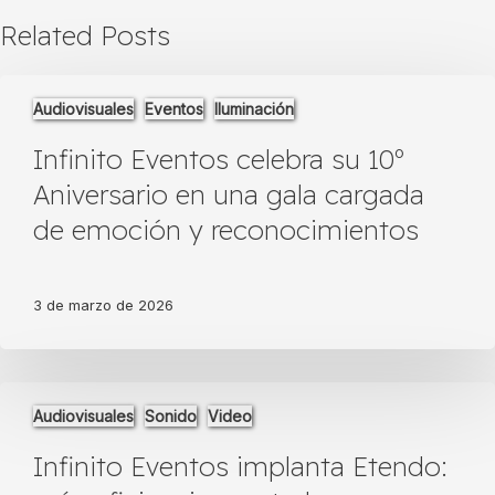
Related Posts
Infinito
Audiovisuales
Eventos
Iluminación
Eventos
celebra
Infinito Eventos celebra su 10º
su
10º
Aniversario en una gala cargada
Aniversario
de emoción y reconocimientos
en
una
gala
cargada
3 de marzo de 2026
de
emoción
y
Infinito
reconocimientos
Audiovisuales
Sonido
Video
Eventos
implanta
Infinito Eventos implanta Etendo:
Etendo:
más