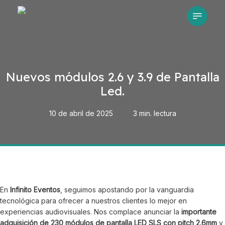
Skip
Menu
to
main
content
Nuevos módulos 2.6 y 3.9 de Pantalla
Led.
10 de abril de 2025
3 min. lectura
En
Infinito Eventos
, seguimos apostando por la vanguardia
tecnológica para ofrecer a nuestros clientes lo mejor en
experiencias audiovisuales. Nos complace anunciar la
importante
adquisición de 230 módulos de pantalla LED SLS con pitch 2.6mm
y