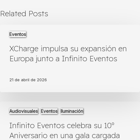
Related Posts
XCharge
Eventos
impulsa
su
XCharge impulsa su expansión en
expansión
en
Europa junto a Infinito Eventos
Europa
junto
a
21 de abril de 2026
Infinito
Eventos
Infinito
Audiovisuales
Eventos
Iluminación
Eventos
celebra
Infinito Eventos celebra su 10º
su
10º
Aniversario en una gala cargada
Aniversario