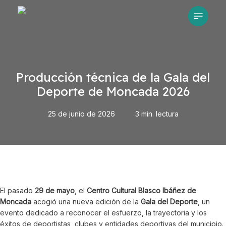
Skip
Menu
to
main
content
Producción técnica de la Gala del
Deporte de Moncada 2026
25 de junio de 2026
3 min. lectura
El pasado
29 de mayo
, el
Centro Cultural Blasco Ibáñez de
Moncada
acogió una nueva edición de la
Gala del Deporte
, un
evento dedicado a reconocer el esfuerzo, la trayectoria y los
éxitos de deportistas, clubes y entidades deportivas del municipio.